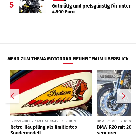
5
Gutmütig und preisgünstig für unter
4.500 Euro
MEHR ZUM THEMA MOTORRAD-NEUHEITEN IM ÜBERBLICK
INDIAN CHIEF VINTAGE STURGIS SD EDITION
BMW R20 ALS ERLKÖNIG I
Retro-Häuptling als limitiertes
BMW R20 mit 2000
Sondermodell
serienreif