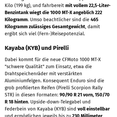
Kilo (199 kg), und fahrbereit
mit vollem 22,5-Liter-
Benzintank wiegt die 1000 MT-X angeblich 222
Kilogramm
. Umso beachtlicher sind die
465
Kilogramm zulässiges Gesamtgewicht
, damit
ergibt sich viel (Fern-)Reisepotenzial.
Kayaba (KYB) und Pirelli
Dabei kommt für die neue CFMoto 1000 MT-X
"schwere Qualität" zum Einsatz, etwa die
Drahtspeichenräder mit verstärkten
Aluminiumfelgen. Konsequent Enduro sind die
grob profilierten Reifen (Pirelli Scorpion Rally
STR) in diesen Formaten:
90/90 R 21 vorn, 150/70
R 18 hinten
. Upside-down-Telegabel und
Federbein von Kayaba (KYB) sind
voll einstellbar
und ermöglichen jeweils bis zu
230 Millimeter