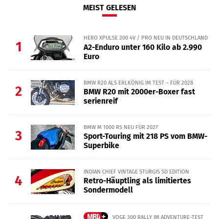
MEIST GELESEN
HERO XPULSE 200 4V / PRO NEU IN DEUTSCHLAND
1
A2-Enduro unter 160 Kilo ab 2.990
Euro
BMW R20 ALS ERLKÖNIG IM TEST – FÜR 2028
2
BMW R20 mit 2000er-Boxer fast
serienreif
BMW M 1000 RS NEU FÜR 2027
3
Sport-Touring mit 218 PS vom BMW-
Superbike
INDIAN CHIEF VINTAGE STURGIS SD EDITION
4
Retro-Häuptling als limitiertes
Sondermodell
VOGE 300 RALLY IM ADVENTURE-TEST