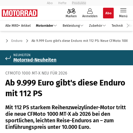
Abo
Hefte
Produkte
Abo
Marken
Anmelden
Menü
Alle MRD+ Artikel
Motorräder
Bekleidung
Zubehör
Technik
Re
er
Enduro
Ab 9.999 Euro gibt's diese Enduro mit 112 PS: Neue CFMoto 1000 M
NEUHEITEN
Motorrad-Neuheiten
CFMOTO 1000 MT-X NEU FÜR 2026
Ab 9.999 Euro gibt's diese Enduro
mit 112 PS
Mit 112 PS starkem Reihenzweizylinder-Motor tritt
die neue CFMoto 1000 MT-X ab 2026 bei den
sportlichen, leichten Reise-Enduros an – zum
Einführungspreis unter 10.000 Euro.