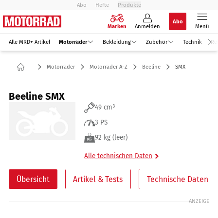
Abo
Hefte
Produkte
Abo
Marken
Anmelden
Menü
Alle MRD+ Artikel
Motorräder
Bekleidung
Zubehör
Technik
Re
Motorräder
Motorräder A-Z
Beeline
SMX
Beeline SMX
49 cm³
3 PS
92 kg (leer)
Alle technischen Daten
Übersicht
Artikel & Tests
Technische Daten
ANZEIGE