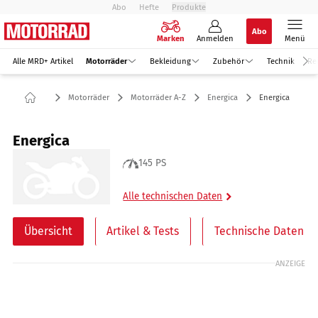
Abo
Hefte
Produkte
Abo
Marken
Anmelden
Menü
Alle MRD+ Artikel
Motorräder
Bekleidung
Zubehör
Technik
Re
Motorräder
Motorräder A-Z
Energica
Energica
Energica
145 PS
Alle technischen Daten
Übersicht
Artikel & Tests
Technische Daten
ANZEIGE