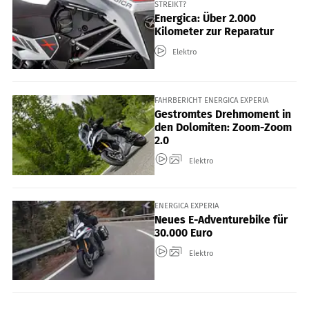
STREIKT?
Energica: Über 2.000
Kilometer zur Reparatur
Elektro
FAHRBERICHT ENERGICA EXPERIA
Gestromtes Drehmoment in
den Dolomiten: Zoom-Zoom
2.0
Elektro
ENERGICA EXPERIA
Neues E-Adventurebike für
30.000 Euro
Elektro