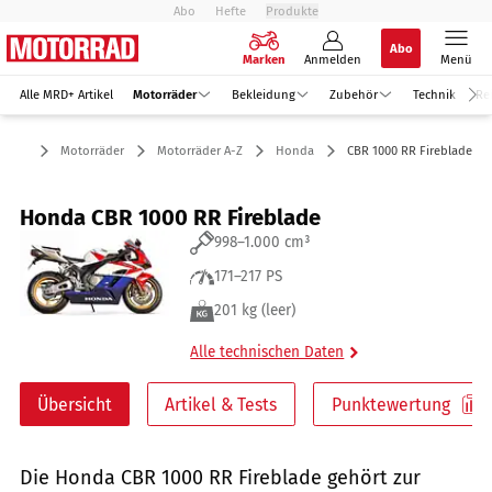
Abo
Hefte
Produkte
Abo
Marken
Anmelden
Menü
Alle MRD+ Artikel
Motorräder
Bekleidung
Zubehör
Technik
Re
Motorräder
Motorräder A-Z
Honda
CBR 1000 RR Fireblade
Honda CBR 1000 RR Fireblade
998–1.000 cm³
171–217 PS
201 kg (leer)
Alle technischen Daten
Übersicht
Artikel & Tests
Punktewertung
Die Honda CBR 1000 RR Fireblade gehört zur