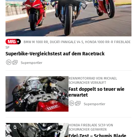
BMW M 1000 RR, DUCATI PANIGALE V4 S, HONDA 1000 RR-R FIREBLADE
SP
Superbike-Vergleichstest auf dem Racetrack
Supersportler
RENNMOTORRAD VON MICHAEL
SCHUMACHER VERKAUFT
Fast doppelt so teuer wie
erwartet
Supersportler
HONDA FIREBLADE SC59 VON
SCHUMACHER GEFAHREN
Edel-Test – Schumis Blade