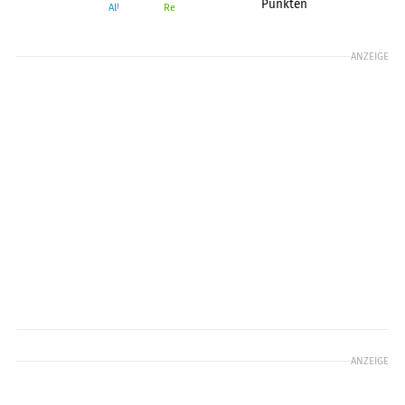
Punkten
Alltag
Reise
Sport
ANZEIGE
ANZEIGE