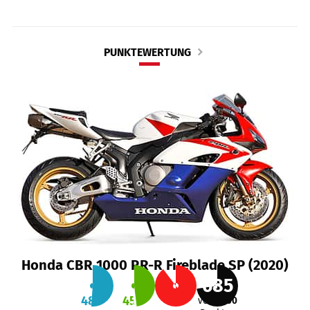
PUNKTEWERTUNG
Honda CBR 1000 RR-R Fireblade SP (2020)
685
48
%
45
%
84
%
von
1000