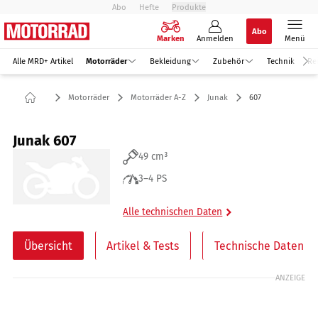
Abo
Hefte
Produkte
Abo
Marken
Anmelden
Menü
Alle MRD+ Artikel
Motorräder
Bekleidung
Zubehör
Technik
Re
Motorräder
Motorräder A-Z
Junak
607
Junak 607
49 cm³
3–4 PS
Alle technischen Daten
Übersicht
Artikel & Tests
Technische Daten
ANZEIGE