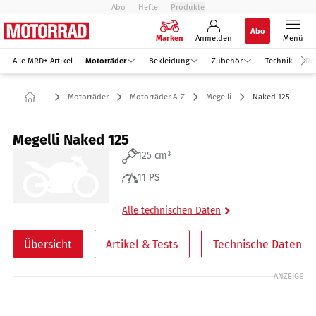
Abo
Hefte
Produkte
Abo
Marken
Anmelden
Menü
Alle MRD+ Artikel
Motorräder
Bekleidung
Zubehör
Technik
Re
Motorräder
Motorräder A-Z
Megelli
Naked 125
Megelli Naked 125
125 cm³
11 PS
Alle technischen Daten
Übersicht
Artikel & Tests
Technische Daten
ANZEIGE