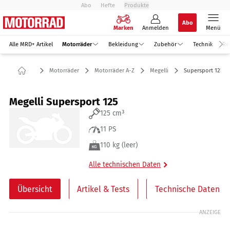
Abo
Hefte
Produkte
Abo
Marken
Anmelden
Menü
Alle MRD+ Artikel
Motorräder
Bekleidung
Zubehör
Technik
Re
Motorräder
Motorräder A-Z
Megelli
Supersport 125
Megelli Supersport 125
125 cm³
11 PS
110 kg (leer)
Alle technischen Daten
Übersicht
Artikel & Tests
Technische Daten
ANZEIGE