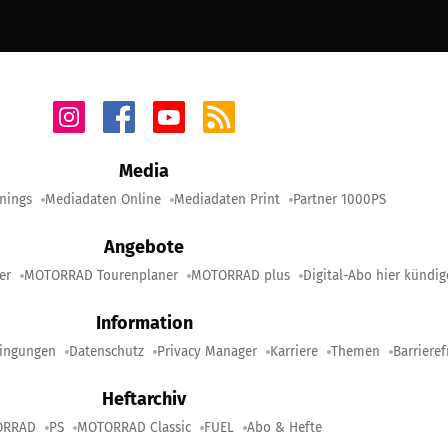
Media
nings
Mediadaten Online
Mediadaten Print
Partner 1000PS
Angebote
er
MOTORRAD Tourenplaner
MOTORRAD plus
Digital-Abo hier kündi
Information
ingungen
Datenschutz
Privacy Manager
Karriere
Themen
Barrieref
Heftarchiv
ORRAD
PS
MOTORRAD Classic
FUEL
Abo & Hefte