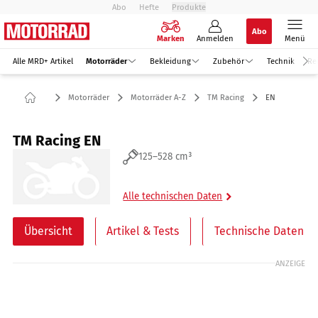
Abo
Hefte
Produkte
Abo
Marken
Anmelden
Menü
Alle MRD+ Artikel
Motorräder
Bekleidung
Zubehör
Technik
Re
Motorräder
Motorräder A-Z
TM Racing
EN
TM Racing EN
125–528 cm³
Alle technischen Daten
Übersicht
Artikel & Tests
Technische Daten
ANZEIGE