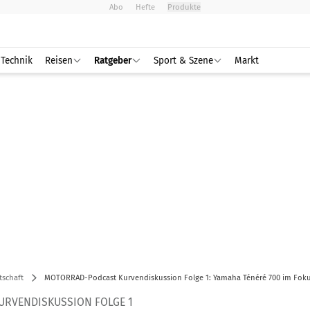
Abo
Hefte
Produkte
Technik
Reisen
Ratgeber
Sport & Szene
Markt
tschaft
MOTORRAD-Podcast Kurvendiskussion Folge 1: Yamaha Ténéré 700 im Fok
RVENDISKUSSION FOLGE 1