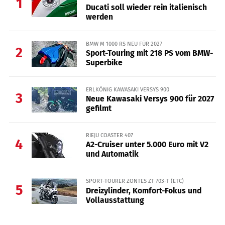
1
Ducati soll wieder rein italienisch
werden
BMW M 1000 RS NEU FÜR 2027
2
Sport-Touring mit 218 PS vom BMW-
Superbike
ERLKÖNIG KAWASAKI VERSYS 900
3
Neue Kawasaki Versys 900 für 2027
gefilmt
RIEJU COASTER 407
4
A2-Cruiser unter 5.000 Euro mit V2
und Automatik
SPORT-TOURER ZONTES ZT 703-T (ETC)
5
Dreizylinder, Komfort-Fokus und
Vollausstattung