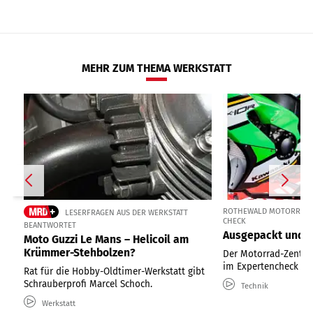
MEHR ZUM THEMA WERKSTATT
ROTHEWALD MOTORRAD Z
LESERFRAGEN AUS DER WERKSTATT
CHECK
BEANTWORTET
Ausgepackt und ü
Moto Guzzi Le Mans – Helicoil am
Krümmer-Stehbolzen?
Der Motorrad-Zentra
im Expertencheck 
Rat für die Hobby-Oldtimer-Werkstatt gibt
Schrauberprofi Marcel Schoch.
Technik
Werkstatt