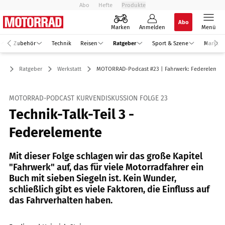
Abo
Hefte
Produkte
Abo
Marken
Anmelden
Menü
Zubehör
Technik
Reisen
Ratgeber
Sport & Szene
Markt
Ratgeber
Werkstatt
MOTORRAD-Podcast #23 | Fahrwerk: Federelemen
MOTORRAD-PODCAST KURVENDISKUSSION FOLGE 23
Technik-Talk-Teil 3 -
Federelemente
Mit dieser Folge schlagen wir das große Kapitel
"Fahrwerk" auf, das für viele Motorradfahrer ein
Buch mit sieben Siegeln ist. Kein Wunder,
schließlich gibt es viele Faktoren, die Einfluss auf
das Fahrverhalten haben.