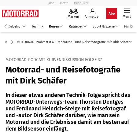
Abo
Hefte
Produkte
Abo
Marken
Anmelden
Menü
Zubehör
Technik
Reisen
Ratgeber
Sport & Szene
Markt
eisen
MOTORRAD-Podcast #37 | Motorrad- und Reisefotografie mit Dirk Schäfer
MOTORRAD-PODCAST KURVENDISKUSSION FOLGE 37
Motorrad- und Reisefotografie
mit Dirk Schäfer
In dieser etwas anderen Technik-Folge spricht das
MOTORRAD-Unterwegs-Team Thorsten Dentges
und Ferdinand Heinrich-Steige mit Reisefotograf
und -autor Dirk Schäfer darüber, wie man sein
Motorrad und die Erlebnisse damit am besten auf
dem Bildsensor einfängt.