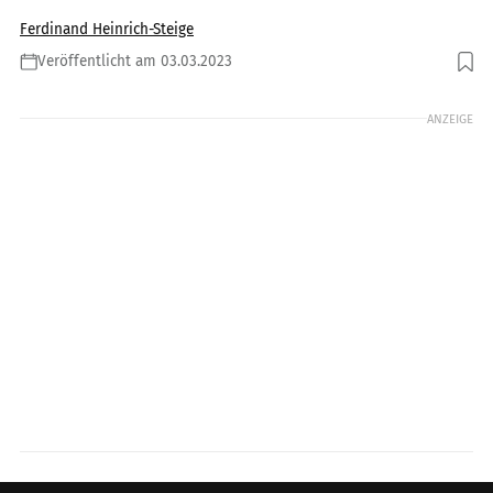
Ferdinand Heinrich-Steige
Veröffentlicht am 03.03.2023
Foto: Dirk Schäfer
ANZEIGE