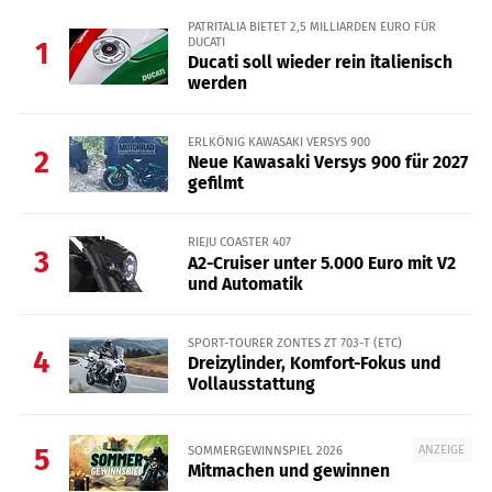
PATRITALIA BIETET 2,5 MILLIARDEN EURO FÜR
DUCATI
1
Ducati soll wieder rein italienisch
werden
ERLKÖNIG KAWASAKI VERSYS 900
2
Neue Kawasaki Versys 900 für 2027
gefilmt
RIEJU COASTER 407
3
A2-Cruiser unter 5.000 Euro mit V2
und Automatik
SPORT-TOURER ZONTES ZT 703-T (ETC)
4
Dreizylinder, Komfort-Fokus und
Vollausstattung
ANZEIGE
SOMMERGEWINNSPIEL 2026
5
Mitmachen und gewinnen