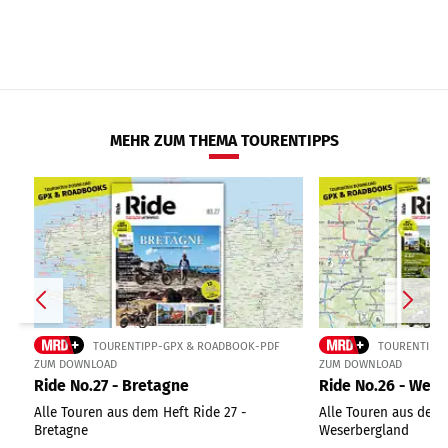
MEHR ZUM THEMA TOURENTIPPS
TOURENTIPP-GPX & ROADBOOK-PDF
TOURENTIPP
ZUM DOWNLOAD
ZUM DOWNLOAD
Ride No.27 - Bretagne
Ride No.26 - Wes
Alle Touren aus dem Heft Ride 27 -
Alle Touren aus dem 
Bretagne
Weserbergland