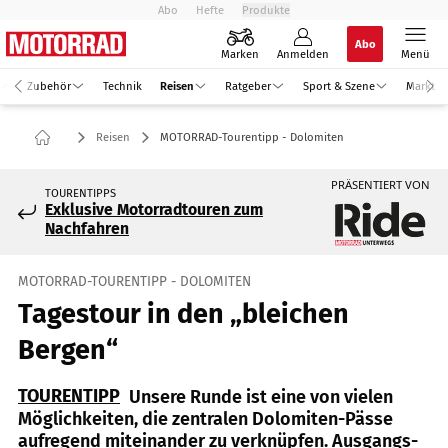
Abo
Hefte
Produkte
Abo
Marken
Anmelden
Menü
Zubehör
Technik
Reisen
Ratgeber
Sport & Szene
Markt
Reisen
MOTORRAD-Tourentipp - Dolomiten
PRÄSENTIERT VON
TOURENTIPPS
Exklusive Motorradtouren zum
Nachfahren
MOTORRAD-TOURENTIPP - DOLOMITEN
Tagestour in den „bleichen
Bergen“
TOURENTIPP
Unsere Runde ist eine von vielen
Möglichkeiten, die zentralen Dolomiten-Pässe
aufregend miteinander zu verknüpfen. Ausgangs-