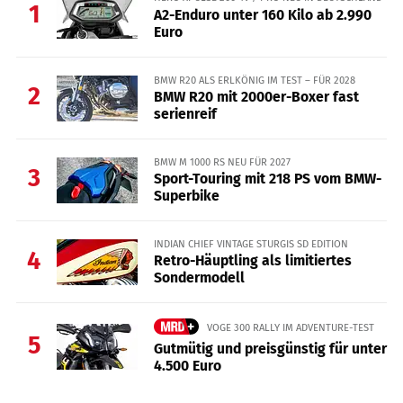
1
A2-Enduro unter 160 Kilo ab 2.990
Euro
BMW R20 ALS ERLKÖNIG IM TEST – FÜR 2028
2
BMW R20 mit 2000er-Boxer fast
serienreif
BMW M 1000 RS NEU FÜR 2027
3
Sport-Touring mit 218 PS vom BMW-
Superbike
INDIAN CHIEF VINTAGE STURGIS SD EDITION
4
Retro-Häuptling als limitiertes
Sondermodell
VOGE 300 RALLY IM ADVENTURE-TEST
5
Gutmütig und preisgünstig für unter
4.500 Euro