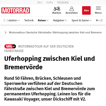
Abo
Hefte
Produkte
Abo
Marken
Anmelden
Menü
Zubehör
Technik
Reisen
Ratgeber
Sport & Szene
Markt
en
Motorradtour Deutsche Fährstraße: Uferhopping zwischen Kiel und Bremervörd
MOTORRADTOUR AUF DER DEUTSCHEN
FÄHRSTRASSE
Uferhopping zwischen Kiel und
Bremervörde
Rund 50 Fähren, Brücken, Schleusen und
Sperrwerke verführen auf der Deutschen
Fährstraße zwischen Kiel und Bremervörde zum
permanenten Uferhopping. Leinen los für die
Kawasaki Voyager, unser Dickschiff mit V2.