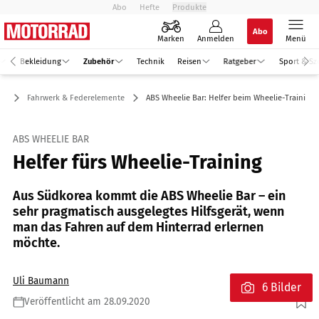
Abo
Hefte
Produkte
Abo
Marken
Anmelden
Menü
Bekleidung
Zubehör
Technik
Reisen
Ratgeber
Sport & Sz
ör
Fahrwerk & Federelemente
ABS Wheelie Bar: Helfer beim Wheelie-Training
ABS WHEELIE BAR
Helfer fürs Wheelie-Training
Aus Südkorea kommt die ABS Wheelie Bar – ein
sehr pragmatisch ausgelegtes Hilfsgerät, wenn
man das Fahren auf dem Hinterrad erlernen
möchte.
Uli Baumann
6 Bilder
Veröffentlicht am 28.09.2020
Foto: SB Moto