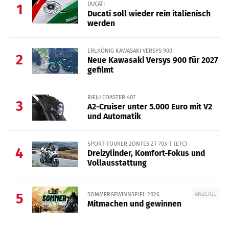
DUCATI
1
Ducati soll wieder rein italienisch
werden
ERLKÖNIG KAWASAKI VERSYS 900
2
Neue Kawasaki Versys 900 für 2027
gefilmt
RIEJU COASTER 407
3
A2-Cruiser unter 5.000 Euro mit V2
und Automatik
SPORT-TOURER ZONTES ZT 703-T (ETC)
4
Dreizylinder, Komfort-Fokus und
Vollausstattung
ANZEIGE
SOMMERGEWINNSPIEL 2026
5
Mitmachen und gewinnen