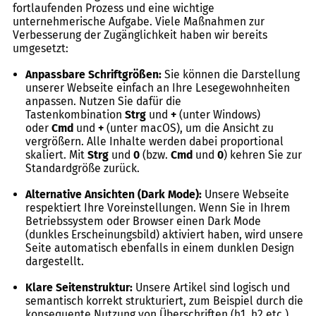
fortlaufenden Prozess und eine wichtige
unternehmerische Aufgabe. Viele Maßnahmen zur
Verbesserung der Zugänglichkeit haben wir bereits
umgesetzt:
Anpassbare Schriftgrößen:
Sie können die Darstellung
unserer Webseite einfach an Ihre Lesegewohnheiten
anpassen. Nutzen Sie dafür die
Tastenkombination
Strg
und
+
(unter Windows)
oder
Cmd
und
+
(unter macOS), um die Ansicht zu
vergrößern. Alle Inhalte werden dabei proportional
skaliert. Mit
Strg
und
0
(bzw.
Cmd
und
0
) kehren Sie zur
Standardgröße zurück.
Alternative Ansichten (Dark Mode):
Unsere Webseite
respektiert Ihre Voreinstellungen. Wenn Sie in Ihrem
Betriebssystem oder Browser einen Dark Mode
(dunkles Erscheinungsbild) aktiviert haben, wird unsere
Seite automatisch ebenfalls in einem dunklen Design
dargestellt.
Klare Seitenstruktur:
Unsere Artikel sind logisch und
semantisch korrekt strukturiert, zum Beispiel durch die
konsequente Nutzung von Überschriften (h1, h2 etc.).