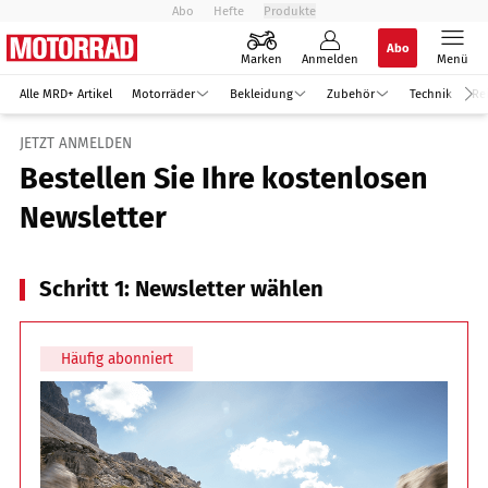
Abo
Hefte
Produkte
Abo
Marken
Anmelden
Menü
Alle MRD+ Artikel
Motorräder
Bekleidung
Zubehör
Technik
Re
JETZT ANMELDEN
Bestellen Sie Ihre kostenlosen
Newsletter
Schritt 1: Newsletter wählen
Häufig abonniert