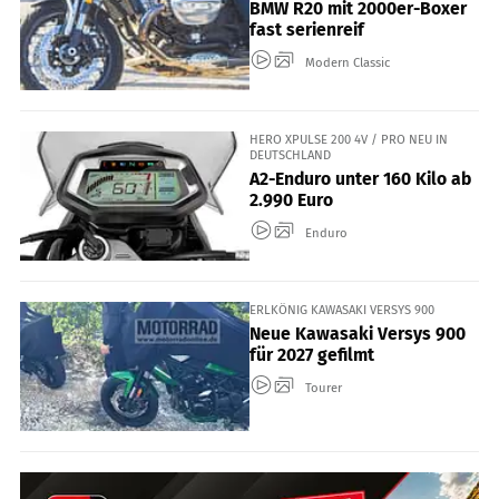
BMW R20 mit 2000er-Boxer
fast serienreif
Modern Classic
HERO XPULSE 200 4V / PRO NEU IN
DEUTSCHLAND
A2-Enduro unter 160 Kilo ab
2.990 Euro
Enduro
ERLKÖNIG KAWASAKI VERSYS 900
Neue Kawasaki Versys 900
für 2027 gefilmt
Tourer