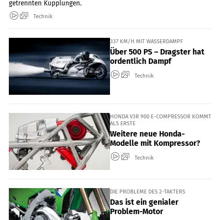
getrennten Kupplungen.
Technik
337 KM/H MIT WASSERDAMPF
Über 500 PS – Dragster hat
ordentlich Dampf
Technik
HONDA V3R 900 E-COMPRESSOR KOMMT
ALS ERSTE
Weitere neue Honda-
Modelle mit Kompressor?
Technik
DIE PROBLEME DES 2-TAKTERS
Das ist ein genialer
Problem-Motor