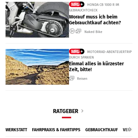
HONDA CB 1000 R IM
GEBRAUCHTCHECK
Worauf muss ich beim
Gebrauchtkauf achten?
Naked Bike
MOTORRAD-ABENTEUERTRIP
DURCH SPANIEN
Einmal alles in kürzester
Zeit, bitte!
Reisen
RATGEBER
WERKSTATT
FAHRPRAXIS & FAHRTIPPS
GEBRAUCHTKAUF
VERKEH