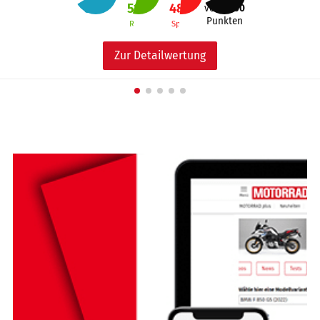
62
%
51
%
48
%
von
1000
Punkten
Alltag
Reise
Sport
Zur Detailwertung