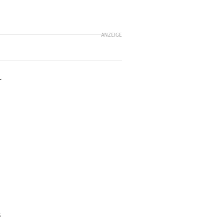
ANZEIGE
r
s