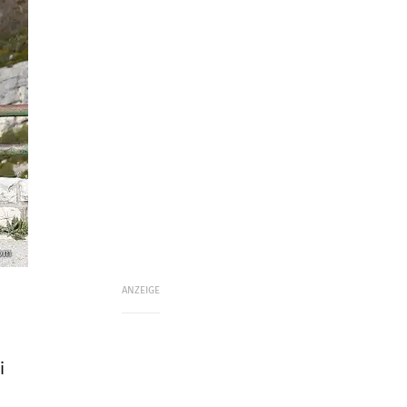
com
ANZEIGE
i