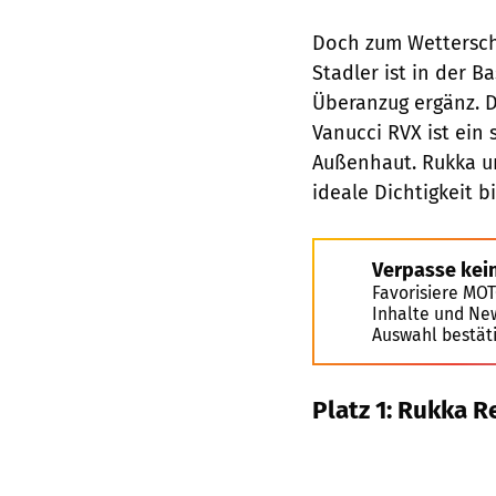
Doch zum Wetterschu
Stadler ist in der B
Überanzug ergänz. Di
Vanucci RVX ist ein
Außenhaut. Rukka un
ideale Dichtigkeit b
Verpasse kei
Favorisiere MO
Inhalte und Ne
Auswahl bestät
Platz 1: Rukka R