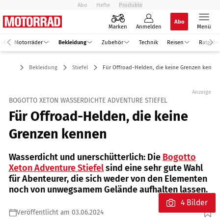
Abo
Hefte
Produkte
Abo
Marken
Anmelden
Menü
kel
Motorräder
Bekleidung
Zubehör
Technik
Reisen
Ratgebe
Bekleidung
Stiefel
Für Offroad-Helden, die keine Grenzen kenne
Anzeige
BOGOTTO XETON WASSERDICHTE ADVENTURE STIEFEL
Für Offroad-Helden, die keine
Grenzen kennen
Wasserdicht und unerschütterlich: Die
Bogotto
Xeton Adventure Stiefel
sind eine sehr gute Wahl
für Abenteurer, die sich weder von den Elementen
noch von unwegsamem Gelände aufhalten lassen.
4 Bilder
Veröffentlicht am 03.06.2024