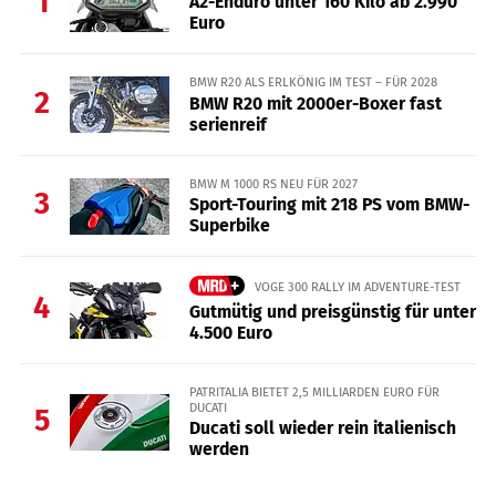
1
A2-Enduro unter 160 Kilo ab 2.990
Euro
BMW R20 ALS ERLKÖNIG IM TEST – FÜR 2028
2
BMW R20 mit 2000er-Boxer fast
serienreif
BMW M 1000 RS NEU FÜR 2027
3
Sport-Touring mit 218 PS vom BMW-
Superbike
VOGE 300 RALLY IM ADVENTURE-TEST
4
Gutmütig und preisgünstig für unter
4.500 Euro
PATRITALIA BIETET 2,5 MILLIARDEN EURO FÜR
DUCATI
5
Ducati soll wieder rein italienisch
werden