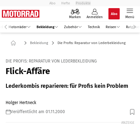
Abo
Hefte
Produkte
Abo
Marken
Anmelden
Menü
el
Motorräder
Bekleidung
Zubehör
Technik
Reisen
Ratgebe
Bekleidung
Die Profis: Reparatur von Lederbekleidung
DIE PROFIS: REPARATUR VON LEDERBEKLEIDUNG
Flick-Affäre
Lederkombis reparieren: für Profis kein Problem
Holger Hertneck
Veröffentlicht am 01.11.2000
ANZEIGE