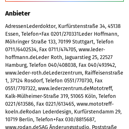
Anbieter
AdressenLederdoktor, Kurfürstenstraße 34, 45138
Essen, Telefon+Fax 0201/270331Leder Hoffmann,
Möhringer Straße 133, 70199 Stuttgart, Telefon
0711/6402534, Fax 0711/474705, www.leder-
hoffmann.deLeder Roth, Jaguarstieg 25, 22527
Hamburg, Telefon 040/408038, Fax 040/493942,
www.leder-roth.deLederzentrum, Raiffeisenstraße
1, 37124 Rosdorf, Telefon 0551/770730, Fax
0551/7707322, www.lederzentrum.deMototreff,
Kalk-Mülheimer-Straße 319, 51065 Köln, Telefon
0221/613586, Fax 0221/613465, www.mototreff-
koeln.deRodan Lederdesign, Kurfürstendamm 29,
10719 Berlin, Telefon+Fax 030/8815687,
www.rodan.deSAG Änderungsstudio, Poststraße