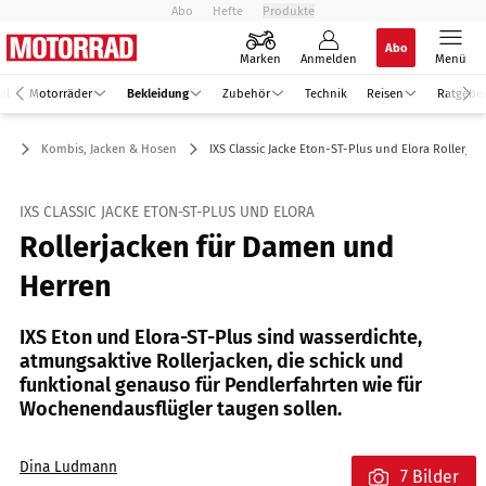
Abo
Hefte
Produkte
Abo
Marken
Anmelden
Menü
el
Motorräder
Bekleidung
Zubehör
Technik
Reisen
Ratgebe
ng
Kombis, Jacken & Hosen
IXS Classic Jacke Eton-ST-Plus und Elora Rollerjac
IXS CLASSIC JACKE ETON-ST-PLUS UND ELORA
Rollerjacken für Damen und
Herren
IXS Eton und Elora-ST-Plus sind wasserdichte,
atmungsaktive Rollerjacken, die schick und
funktional genauso für Pendlerfahrten wie für
Wochenendausflügler taugen sollen.
Dina Ludmann
7 Bilder