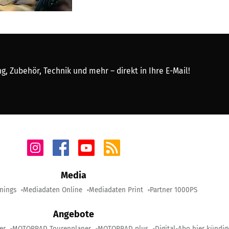
, Zubehör, Technik und mehr – direkt in Ihre E-Mail!
Media
nings
Mediadaten Online
Mediadaten Print
Partner 1000PS
Angebote
er
MOTORRAD Tourenplaner
MOTORRAD plus
Digital-Abo hier kündi