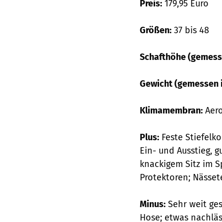
Preis:
179,95 Euro
Größen:
37 bis 48
Schafthöhe (gemesse
Gewicht (gemessen i
Klimamembran:
Aero
Plus:
Feste Stiefelko
Ein- und Ausstieg, g
knackigem Sitz im S
Protektoren; Nässet
Minus:
Sehr weit ges
Hose; etwas nachläs