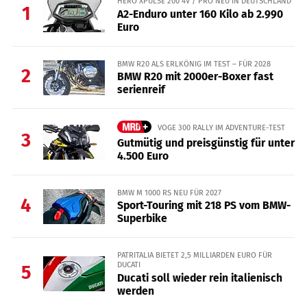
HERO XPULSE 200 4V / PRO NEU IN DEUTSCHLAND
1
A2-Enduro unter 160 Kilo ab 2.990
Euro
BMW R20 ALS ERLKÖNIG IM TEST – FÜR 2028
2
BMW R20 mit 2000er-Boxer fast
serienreif
VOGE 300 RALLY IM ADVENTURE-TEST
3
Gutmütig und preisgünstig für unter
4.500 Euro
BMW M 1000 RS NEU FÜR 2027
4
Sport-Touring mit 218 PS vom BMW-
Superbike
PATRITALIA BIETET 2,5 MILLIARDEN EURO FÜR
DUCATI
5
Ducati soll wieder rein italienisch
werden