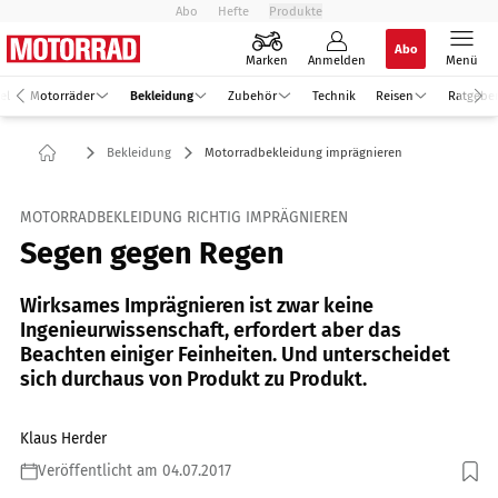
Abo
Hefte
Produkte
Abo
Marken
Anmelden
Menü
el
Motorräder
Bekleidung
Zubehör
Technik
Reisen
Ratgebe
Bekleidung
Motorradbekleidung imprägnieren
MOTORRADBEKLEIDUNG RICHTIG IMPRÄGNIEREN
Segen gegen Regen
Wirksames Imprägnieren ist zwar keine
Ingenieurwissenschaft, erfordert aber das
Beachten einiger Feinheiten. Und unterscheidet
sich durchaus von Produkt zu Produkt.
Klaus Herder
Veröffentlicht am 04.07.2017
Foto: Joos