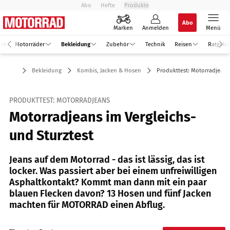
Abo
Hefte
Produkte
Abo
Marken
Anmelden
Menü
kel
Motorräder
Bekleidung
Zubehör
Technik
Reisen
Ratgebe
Bekleidung
Kombis, Jacken & Hosen
Produkttest: Motorradjeans
PRODUKTTEST: MOTORRADJEANS
Motorradjeans im Vergleichs-
und Sturztest
Jeans auf dem Motorrad - das ist lässig, das ist
locker. Was passiert aber bei einem unfreiwilligen
Asphaltkontakt? Kommt man dann mit ein paar
blauen Flecken davon? 13 Hosen und fünf Jacken
machten für MOTORRAD einen Abflug.