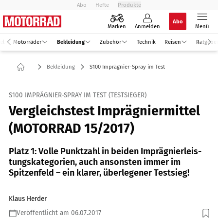
Abo
Hefte
Produkte
Abo
Marken
Anmelden
Menü
el
Motorräder
Bekleidung
Zubehör
Technik
Reisen
Ratgebe
Bekleidung
S100 Imprägnier-Spray im Test
S100 IMPRÄGNIER-SPRAY IM TEST (TESTSIEGER)
Vergleichstest Imprägniermittel
(MOTORRAD 15/2017)
Platz 1: Volle Punktzahl in beiden Imprägnierleis­
tungskategorien, auch ansonsten immer im
Spitzenfeld – ein klarer, überlegener Testsieg!
Klaus Herder
Veröffentlicht am 06.07.2017