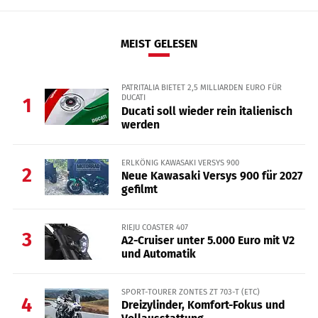
MEIST GELESEN
PATRITALIA BIETET 2,5 MILLIARDEN EURO FÜR
DUCATI
1
Ducati soll wieder rein italienisch
werden
ERLKÖNIG KAWASAKI VERSYS 900
2
Neue Kawasaki Versys 900 für 2027
gefilmt
RIEJU COASTER 407
3
A2-Cruiser unter 5.000 Euro mit V2
und Automatik
SPORT-TOURER ZONTES ZT 703-T (ETC)
4
Dreizylinder, Komfort-Fokus und