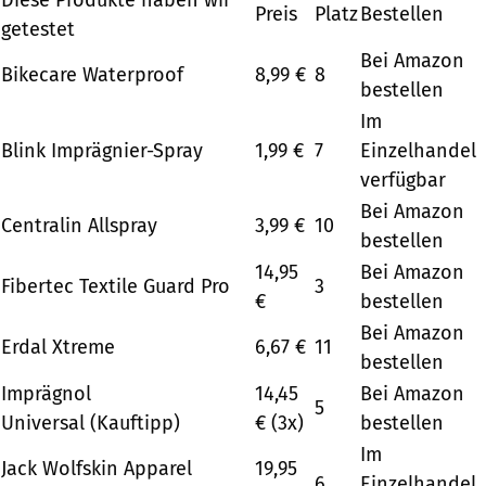
Preis
Platz
Bestellen
getestet
Bei Amazon
Bikecare Waterproof
8,99 €
8
bestellen
Im
Blink Imprägnier-Spray
1,99 €
7
Einzelhandel
verfügbar
Bei Amazon
Centralin Allspray
3,99 €
10
bestellen
14,95
Bei Amazon
Fibertec Textile Guard Pro
3
€
bestellen
Bei Amazon
Erdal Xtreme
6,67 €
11
bestellen
Imprägnol
14,45
Bei Amazon
5
Universal (Kauftipp)
€ (3x)
bestellen
Im
Jack Wolfskin Apparel
19,95
6
Einzelhandel