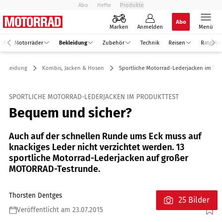
Abo
Hefte
Produkte
Abo
Marken
Anmelden
Menü
kel
Motorräder
Bekleidung
Zubehör
Technik
Reisen
Ratgebe
Bekleidung
Kombis, Jacken & Hosen
Sportliche Motorrad-Lederjacken im Tes
SPORTLICHE MOTORRAD-LEDERJACKEN IM PRODUKTTEST
Bequem und sicher?
Auch auf der schnellen Runde ums Eck muss auf
knackiges Leder nicht verzichtet werden. 13
sportliche Motorrad-Lederjacken auf großer
MOTORRAD-Testrunde.
Thorsten Dentges
25 Bilder
Veröffentlicht am 23.07.2015
Foto: Dentges