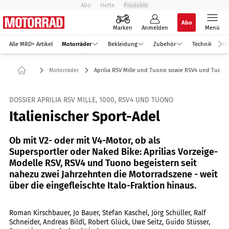
Abo
Hefte
Produkte
Abo
Marken
Anmelden
Menü
Alle MRD+ Artikel
Motorräder
Bekleidung
Zubehör
Technik
Re
Motorräder
Aprilia RSV Mille und Tuono sowie RSV4 und Tuono
DOSSIER APRILIA RSV MILLE, 1000, RSV4 UND TUONO
Italienischer Sport-Adel
Ob mit V2- oder mit V4-Motor, ob als
Supersportler oder Naked Bike: Aprilias Vorzeige-
Modelle RSV, RSV4 und Tuono begeistern seit
nahezu zwei Jahrzehnten die Motorradszene - weit
über die eingefleischte Italo-Fraktion hinaus.
Roman Kirschbauer, Jo Bauer, Stefan Kaschel, Jörg Schüller, Ralf
Schneider, Andreas Bildl, Robert Glück, Uwe Seitz, Guido Stüsser,