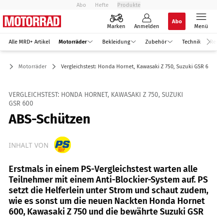
Abo
Hefte
Produkte
Abo
Marken
Anmelden
Menü
Alle MRD+ Artikel
Motorräder
Bekleidung
Zubehör
Technik
Re
Motorräder
Vergleichstest: Honda Hornet, Kawasaki Z 750, Suzuki GSR 600
VERGLEICHSTEST: HONDA HORNET, KAWASAKI Z 750, SUZUKI
GSR 600
ABS-Schützen
INHALT VON
Erstmals in einem PS-Vergleichstest warten alle
Teilnehmer mit einem Anti-Blockier-System auf. PS
setzt die Helferlein unter Strom und schaut zudem,
wie es sonst um die neuen Nackten Honda Hornet
600, Kawasaki Z 750 und die bewährte Suzuki GSR