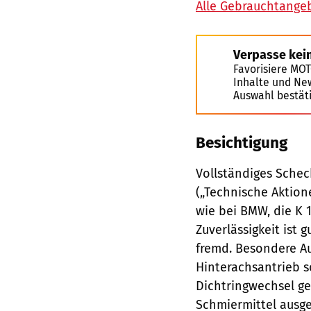
Alle Gebrauchtange
Verpasse kei
Favorisiere MO
Inhalte und Ne
Auswahl bestät
Besichtigung
Vollständiges Sche
(„Technische Aktio­n
wie bei BMW, die K
Zuverlässigkeit ist 
fremd. Besondere Au
Hinterachs­antrieb 
Dichtringwechsel ge
Schmiermittel ausge