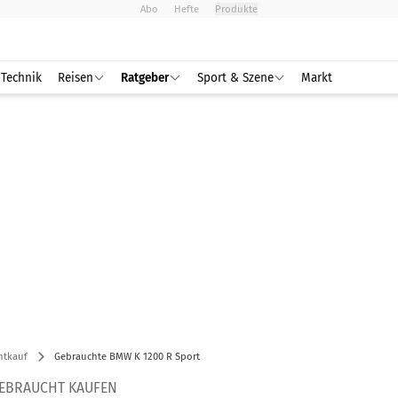
Abo
Hefte
Produkte
Technik
Reisen
Ratgeber
Sport & Szene
Markt
htkauf
Gebrauchte BMW K 1200 R Sport
GEBRAUCHT KAUFEN