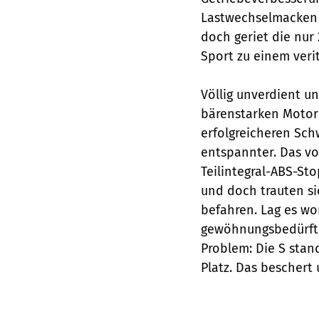
Lastwechselmacken i
doch geriet die nu
Sport zu einem veri
Völlig unverdient u
bärenstarken Motor 
erfolgreicheren Sch
entspannter. Das vo
Teilintegral-ABS-St
und doch trauten si
befahren. Lag es wo
gewöhnungsbedürfti
Problem: Die S stan
Platz. Das beschert