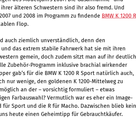
hrer älteren Schwestern sind ihr also fremd. Und
r 2007 und 2008 im Programm zu findende
BMW K 1200 
tablen Flop.
nd auch ziemlich unverständlich, denn den
und das extrem stabile Fahrwerk hat sie mit ihren
western gemein, doch zudem sitzt man auf ihr deutlic
lle Zubehör-Programm inklusive brachial wirkender
opper gab’s für die BMW K 1200 R Sport natürlich auch,
ch nur wenige, den goldenen K 1200-Mittelweg zu
möglich an der – vorsichtig formuliert – etwas
gen Farbauswahl? Vermutlich war es eher ein Image-
d für Sport und die R für Macho. Dazwischen blieb kei
 uns heute einen Geheimtipp für Gebrauchtkäufer.