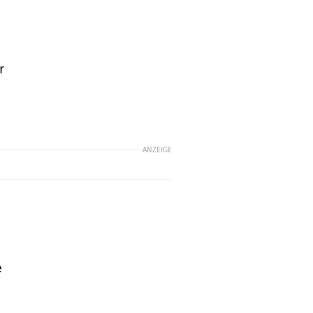
r
ANZEIGE
e