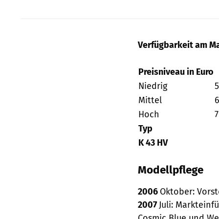
Verfügbarkeit am Ma
Preisniveau in Euro
Niedrig
Mittel
Hoch
Typ
K 43 HV
Modellpflege
2006
Oktober: Vorst
2007
Juli: Markteinf
Cosmic Blue und Wei