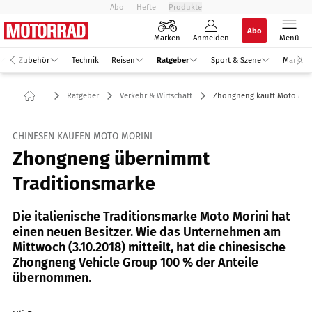
Abo
Hefte
Produkte
Abo
Marken
Anmelden
Menü
Zubehör
Technik
Reisen
Ratgeber
Sport & Szene
Markt
Ratgeber
Verkehr & Wirtschaft
Zhongneng kauft Moto Mor
CHINESEN KAUFEN MOTO MORINI
Zhongneng übernimmt
Traditionsmarke
Die italienische Traditionsmarke Moto Morini hat
einen neuen Besitzer. Wie das Unternehmen am
Mittwoch (3.10.2018) mitteilt, hat die chinesische
Zhongneng Vehicle Group 100 % der Anteile
übernommen.