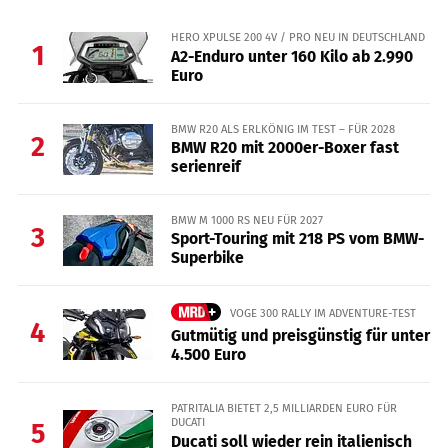
HERO XPULSE 200 4V / PRO NEU IN DEUTSCHLAND
1
A2-Enduro unter 160 Kilo ab 2.990
Euro
BMW R20 ALS ERLKÖNIG IM TEST – FÜR 2028
2
BMW R20 mit 2000er-Boxer fast
serienreif
BMW M 1000 RS NEU FÜR 2027
3
Sport-Touring mit 218 PS vom BMW-
Superbike
VOGE 300 RALLY IM ADVENTURE-TEST
4
Gutmütig und preisgünstig für unter
4.500 Euro
PATRITALIA BIETET 2,5 MILLIARDEN EURO FÜR
DUCATI
5
Ducati soll wieder rein italienisch