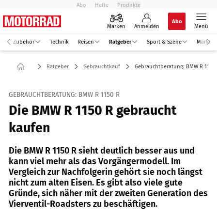
Abo
Hefte
Produkte
Abo
Marken
Anmelden
Menü
Zubehör
Technik
Reisen
Ratgeber
Sport & Szene
Markt
Ratgeber
Gebrauchtkauf
Gebrauchtberatung: BMW R 1150
GEBRAUCHTBERATUNG: BMW R 1150 R
Die BMW R 1150 R gebraucht
kaufen
Die BMW R 1150 R sieht deutlich besser aus und
kann viel mehr als das Vorgängermodell. Im
Vergleich zur Nachfolgerin gehört sie noch längst
nicht zum alten Eisen. Es gibt also viele gute
Gründe, sich näher mit der zweiten Generation des
Vierventil-Roadsters zu beschäftigen.