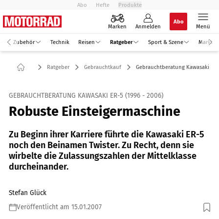
Abo
Hefte
Produkte
Abo
Marken
Anmelden
Menü
Zubehör
Technik
Reisen
Ratgeber
Sport & Szene
Markt
Ratgeber
Gebrauchtkauf
Gebrauchtberatung Kawasaki ER
GEBRAUCHTBERATUNG KAWASAKI ER-5 (1996 - 2006)
Robuste Einsteigermaschine
Zu Beginn ihrer Karriere führte die Kawasaki ER-5
noch den Beinamen Twister. Zu Recht, denn sie
wirbelte die Zulassungszahlen der Mittelklasse
durcheinander.
Stefan Glück
Veröffentlicht am 15.01.2007
Foto: Foto: fact