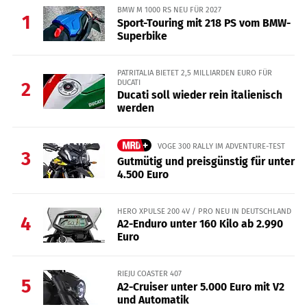
BMW M 1000 RS NEU FÜR 2027
1
Sport-Touring mit 218 PS vom BMW-
Superbike
PATRITALIA BIETET 2,5 MILLIARDEN EURO FÜR
DUCATI
2
Ducati soll wieder rein italienisch
werden
VOGE 300 RALLY IM ADVENTURE-TEST
3
Gutmütig und preisgünstig für unter
4.500 Euro
HERO XPULSE 200 4V / PRO NEU IN DEUTSCHLAND
4
A2-Enduro unter 160 Kilo ab 2.990
Euro
RIEJU COASTER 407
5
A2-Cruiser unter 5.000 Euro mit V2
und Automatik