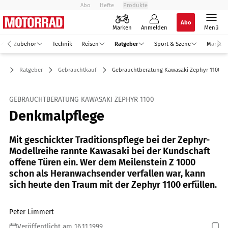
Abo
Hefte
Produkte
Abo
Marken
Anmelden
Menü
Zubehör
Technik
Reisen
Ratgeber
Sport & Szene
Markt
Ratgeber
Gebrauchtkauf
Gebrauchtberatung Kawasaki Zephyr 1100
GEBRAUCHTBERATUNG KAWASAKI ZEPHYR 1100
Denkmalpflege
Mit geschickter Traditionspflege bei der Zephyr-
Modellreihe rannte Kawasaki bei der Kundschaft
offene Türen ein. Wer dem Meilenstein Z 1000
schon als Heranwachsender verfallen war, kann
sich heute den Traum mit der Zephyr 1100 erfüllen.
Peter Limmert
Veröffentlicht am 16.11.1999