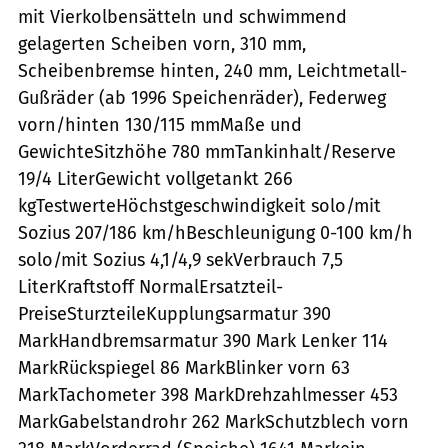
mit Vierkolbensätteln und schwimmend
gelagerten Scheiben vorn, 310 mm,
Scheibenbremse hinten, 240 mm, Leichtmetall-
Gußräder (ab 1996 Speichenräder), Federweg
vorn/hinten 130/115 mmMaße und
GewichteSitzhöhe 780 mmTankinhalt/Reserve
19/4 LiterGewicht vollgetankt 266
kgTestwerteHöchstgeschwindigkeit solo/mit
Sozius 207/186 km/hBeschleunigung 0-100 km/h
solo/mit Sozius 4,1/4,9 sekVerbrauch 7,5
LiterKraftstoff NormalErsatzteil-
PreiseSturzteileKupplungsarmatur 390
MarkHandbremsarmatur 390 Mark Lenker 114
MarkRückspiegel 86 MarkBlinker vorn 63
MarkTachometer 398 MarkDrehzahlmesser 453
MarkGabelstandrohr 262 MarkSchutzblech vorn