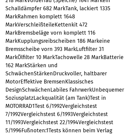
218 MarkVorderrad (Speiche) 1641 Markein
Schalldämpfer 682 MarkTank, lackiert 1335
MarkRahmen komplett 1648
MarkVerschleißteileKettenkit 472
MarkBremsbeläge vorn komplett 116
MarkKupplungsreibscheiben 186 Markeine
Bremsscheibe vorn 393 MarkLuftfilter 31
MarkÖlfilter 10 MarkTachowelle 28 MarkBatterie
162 MarkStärken und
SchwächenStärkenDruckvoller, haltbarer
MotorEffektive BremsenKlassisches
DesignSchwächenLabiles FahrwerkUnbequemer
SoziusplatzLackqualität (am Tank)Test in
MOTORRAD1Test 6/1992Vergleichstest
7/1992Vergleichstest 6/1993Vergleichstest
11/1993Vergleichstest 22/1994Vergleichstest
5/1996Fußnoten:1Tests können beim Verlag