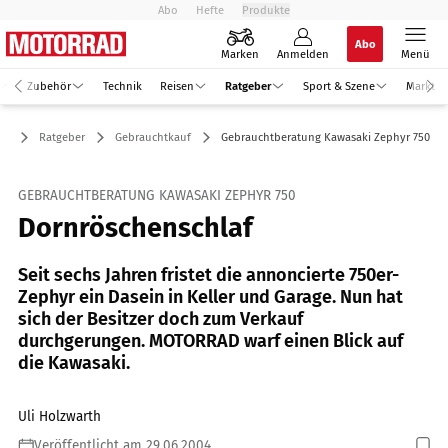
Abo
Hefte
Produkte
Abo
Marken
Anmelden
Menü
Zubehör
Technik
Reisen
Ratgeber
Sport & Szene
Markt
Ratgeber
Gebrauchtkauf
Gebrauchtberatung Kawasaki Zephyr 750
GEBRAUCHTBERATUNG KAWASAKI ZEPHYR 750
Dornröschenschlaf
Seit sechs Jahren fristet die annoncierte 750er-
Zephyr ein Dasein in Keller und Garage. Nun hat
sich der Besitzer doch zum Verkauf
durchgerungen. MOTORRAD warf einen Blick auf
die Kawasaki.
Uli Holzwarth
Veröffentlicht am 29.06.2004