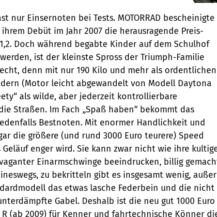
 fast nur Einsernoten bei Tests. MOTORRAD bescheinigte
 ihrem Debüt im Jahr 2007 die herausragende Preis-
 1,2. Doch während begabte Kinder auf dem Schulhof
erden, ist der kleinste Spross der Triumph-Familie
Recht, denn mit nur 190 Kilo und mehr als ordentlichen
indern (Motor leicht abgewandelt von Modell Daytona
eety“ als wilde, aber jederzeit kontrollierbare
die Straßen. Im Fach „Spaß haben“ bekommt das
jedenfalls Bestnoten. Mit enormer Handlichkeit und
sogar die größere (und rund 3000 Euro teurere) Speed
 Geläuf enger wird. Sie kann zwar nicht wie ihre kultig
vaganter Einarmschwinge beeindrucken, billig gemach
eineswegs, zu bekritteln gibt es insgesamt wenig, außer
ndardmodell das etwas lasche Federbein und die nicht
 unterdämpfte Gabel. Deshalb ist die neu gut 1000 Euro
le R (ab 2009) für Kenner und fahrtechnische Könner di