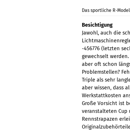
Das sportliche R-Model
Besichtigung
Jawohl, auch die sc
Lichtmaschinenregle
-456776 (letzten se
gewechselt werden. 
aber oft schon läng
Problemstellen? Fehl
Triple als sehr lang
aber wissen, dass a
Werkstattkosten ans
Große Vorsicht ist b
veranstalteten Cup 
Rennstrapazen erle
Originalzubehörteil