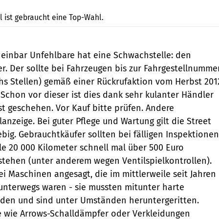
Archiv
l ist gebraucht eine Top-Wahl.
heinbar Unfehlbare hat eine Schwachstelle: den
r. Der sollte bei Fahrzeugen bis zur Fahrgestellnumme
chs Stellen) gemäß einer Rückrufaktion vom Herbst 201
Schon vor dieser ist dies dank sehr kulanter Händler
st geschehen. Vor Kauf bitte prüfen. Andere
anzeige. Bei guter Pflege und Wartung gilt die Street
lebig. Gebrauchtkäufer sollten bei fälligen Inspektionen
lle 20 000 Kilometer schnell mal über 500 Euro
tehen (unter anderem wegen Ventilspielkontrollen).
ei Maschinen angesagt, die im mittlerweile seit Jahren
unterwegs waren - sie mussten mitunter harte
iden und sind unter Umständen heruntergeritten.
e wie Arrows-Schalldämpfer oder Verkleidungen