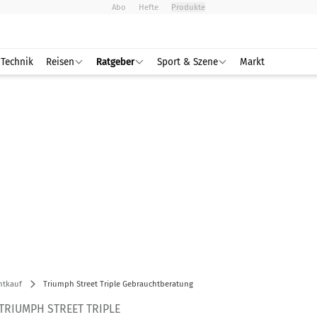
Abo
Hefte
Produkte
Technik
Reisen
Ratgeber
Sport & Szene
Markt
htkauf
Triumph Street Triple Gebrauchtberatung
RIUMPH STREET TRIPLE