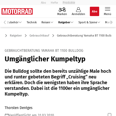
Abo
Hefte
Produkte
Abo
Marken
Anmelden
Menü
Zubehör
Technik
Reisen
Ratgeber
Sport & Szene
Markt
Ratgeber
Gebrauchtkauf
Gebrauchtberatung Yamaha BT 1100 Bulldog
GEBRAUCHTBERATUNG YAMAHA BT 1100 BULLDOG
Umgänglicher Kumpeltyp
Die Bulldog sollte den bereits unzählige Male hoch
und runter gebeteten Begriff „Cruising“ neu
erklären. Doch die wenigsten haben ihre Sprache
verstanden. Dabei ist die 1100er ein umgänglicher
Kumpeltyp.
Thorsten Dentges
Veröffentlicht am 31.03.2010