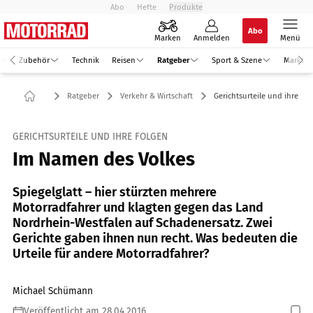
Abo
Hefte
Produkte
Abo
Marken
Anmelden
Menü
Zubehör
Technik
Reisen
Ratgeber
Sport & Szene
Markt
Ratgeber
Verkehr & Wirtschaft
Gerichtsurteile und ihre Fo
GERICHTSURTEILE UND IHRE FOLGEN
Im Namen des Volkes
Spiegelglatt – hier stürzten mehrere
Motorradfahrer und klagten gegen das Land
Nordrhein-Westfalen auf Schadenersatz. Zwei
Gerichte gaben ihnen nun recht. Was bedeuten die
Urteile für andere Motorradfahrer?
Michael Schümann
Veröffentlicht am 28.04.2016