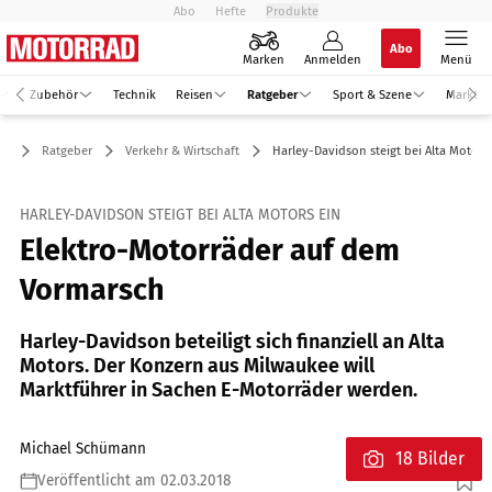
Abo
Hefte
Produkte
Abo
Marken
Anmelden
Menü
Zubehör
Technik
Reisen
Ratgeber
Sport & Szene
Markt
Ratgeber
Verkehr & Wirtschaft
Harley-Davidson steigt bei Alta Motors
HARLEY-DAVIDSON STEIGT BEI ALTA MOTORS EIN
Elektro-Motorräder auf dem
Vormarsch
Harley-Davidson beteiligt sich finanziell an Alta
Motors. Der Konzern aus Milwaukee will
Marktführer in Sachen E-Motorräder werden.
Michael Schümann
18 Bilder
Veröffentlicht am 02.03.2018