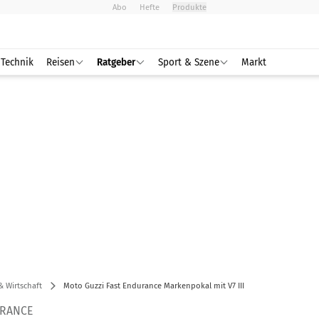
Abo
Hefte
Produkte
Technik
Reisen
Ratgeber
Sport & Szene
Markt
& Wirtschaft
Moto Guzzi Fast Endurance Markenpokal mit V7 III
URANCE