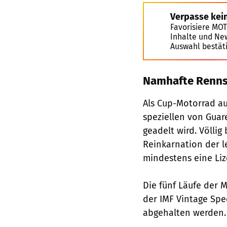
Verpasse kei
Favorisiere MO
Inhalte und Ne
Auswahl bestät
Namhafte Renns
Als Cup-Motorrad a
speziellen von Guar
geadelt wird. Völli
Reinkarnation der l
mindestens eine Liz
Die fünf Läufe der 
der IMF Vintage Sp
abgehalten werden.