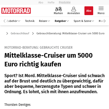
Abo
Hefte
Produkte
Abo
Marken
Anmelden
Menü
Zubehör
Technik
Reisen
Ratgeber
Sport & Szene
Markt
ber
Gebrauchtkauf
Gebrauchtberatung: Mittelklasse-Cruiser um 5000 Euro
MOTORRAD-BERATUNG: GEBRAUCHTE CRUISER
Mittelklasse-Cruiser um 5000
Euro richtig kaufen
Sport? Ist Mord. Mittelklasse-Cruiser sind schwach
auf der Brust und deutlich zu übergewichtig, dafür
aber bequeme, herzensgute Typen und schwer in
Ordnung. Es lohnt, sich mit ihnen anzufreunden.
Thorsten Dentges