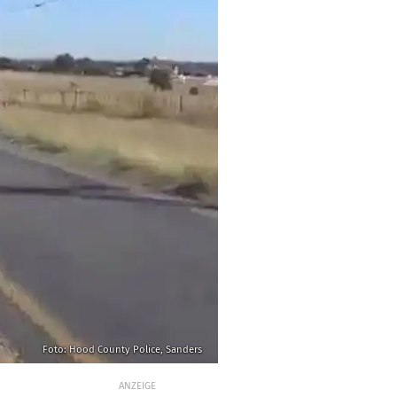
Foto: Hood County Police, Sanders
ANZEIGE