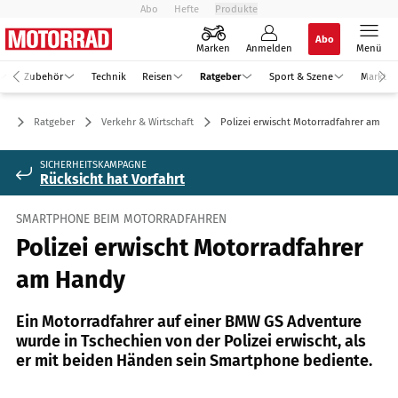
Abo
Hefte
Produkte
Abo
Marken
Anmelden
Menü
Zubehör
Technik
Reisen
Ratgeber
Sport & Szene
Markt
Ratgeber
Verkehr & Wirtschaft
Polizei erwischt Motorradfahrer am H
SICHERHEITSKAMPAGNE
Rücksicht hat Vorfahrt
SMARTPHONE BEIM MOTORRADFAHREN
Polizei erwischt Motorradfahrer
am Handy
Ein Motorradfahrer auf einer BMW GS Adventure
wurde in Tschechien von der Polizei erwischt, als
er mit beiden Händen sein Smartphone bediente.