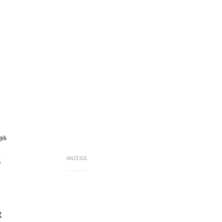
mph
ANZEIGE
s
t