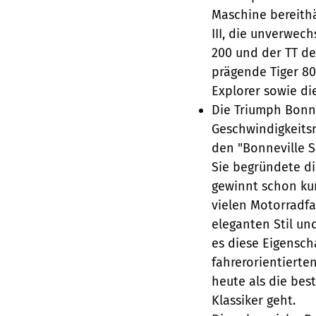
Maschine bereithä
III, die unverwec
200 und der TT de
prägende Tiger 80
Explorer sowie di
Die Triumph Bonn
Geschwindigkeitsr
den "Bonneville S
Sie begründete di
gewinnt schon kur
vielen Motorradfa
eleganten Stil un
es diese Eigensch
fahrerorientierte
heute als die bes
Klassiker geht.