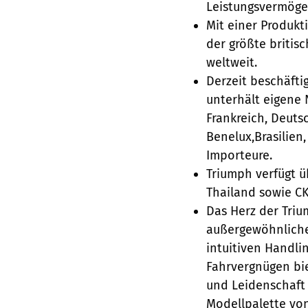
Leistungsvermöge
Mit einer Produkt
der größte britis
weltweit.
Derzeit beschäfti
unterhält eigene 
Frankreich, Deuts
Benelux,Brasilien
Importeure.
Triumph verfügt ü
Thailand sowie CK
Das Herz der Triu
außergewöhnliche
intuitiven Handli
Fahrvergnügen bie
und Leidenschaft 
Modellpalette von