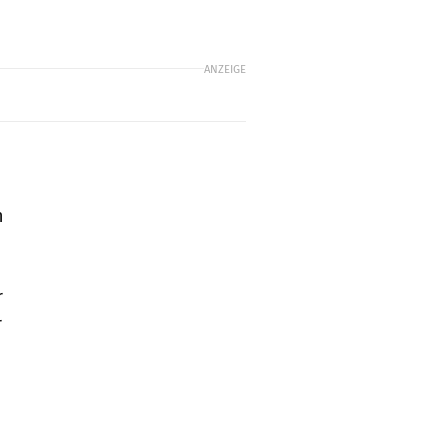
ANZEIGE
n
r
r