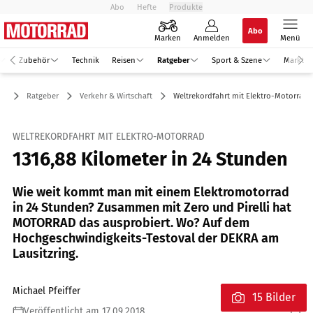
Abo
Hefte
Produkte
Abo
Marken
Anmelden
Menü
Zubehör
Technik
Reisen
Ratgeber
Sport & Szene
Markt
Ratgeber
Verkehr & Wirtschaft
Weltrekordfahrt mit Elektro-Motorrad
WELTREKORDFAHRT MIT ELEKTRO-MOTORRAD
1316,88 Kilometer in 24 Stunden
Wie weit kommt man mit einem Elektromotorrad
in 24 Stunden? Zusammen mit Zero und Pirelli hat
MOTORRAD das ausprobiert. Wo? Auf dem
Hochgeschwindigkeits-Testoval der DEKRA am
Lausitzring.
Michael Pfeiffer
15 Bilder
Veröffentlicht am 17.09.2018