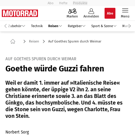
Abo
Hefte
Produkte
Abo
Marken
Anmelden
Menü
Zubehör
Technik
Reisen
Ratgeber
Sport & Szene
Markt
Reisen
Auf Goethes Spuren durch Weimar
AUF GOETHES SPUREN DURCH WEIMAR
Goethe würde Guzzi fahren
Weil er damit 1. immer auf »Italienische Reise«
gehen könnte, der üppige V2 ihn 2. an seine
Christiane erinnerte sowie 3. an das Blatt des
Ginkgo, das hochsymbolische. Und 4. müsste es
die Stone sein von Guzzi, wegen Charlotte, Frau
von Stein.
Norbert Sorg