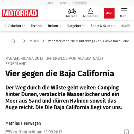
Abo
Hefte
Produkte
Abo
Marken
Anmelden
Menü
Zubehör
Technik
Reisen
Ratgeber
Sport & Szene
Markt
Reisen
Panamericana 2012: Unterwegs von Alaska nach Feuerla
PANAMERICANA 2012: UNTERWEGS VON ALASKA NACH
FEUERLAND
Vier gegen die Baja California
Der Weg durch die Wüste geht weiter: Camping
hinter Dünen, versteckte Wasserlöcher und ein
Meer aus Sand und dürren Halmen soweit das
Auge reicht. Die Die Baja California liegt vor uns.
Mathias Heerwagen
Veröffentlicht am 13.09.2012