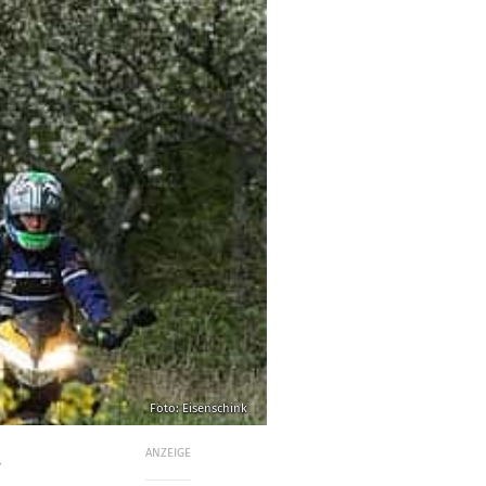
Foto: Eisenschink
ANZEIGE
.