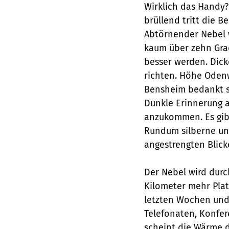
Wirklich das Handy? 
brüllend tritt die Be
Abtörnender Nebel 
kaum über zehn Grad.
besser werden. Dick
richten. Höhe Odenw
Bensheim bedankt si
Dunkle Erinnerung a
anzukommen. Es gibt
Rundum silberne un
angestrengten Blick
Der Nebel wird durch
Kilometer mehr Platz
letzten Wochen und
Telefonaten, Konfer
scheint die Wärme d