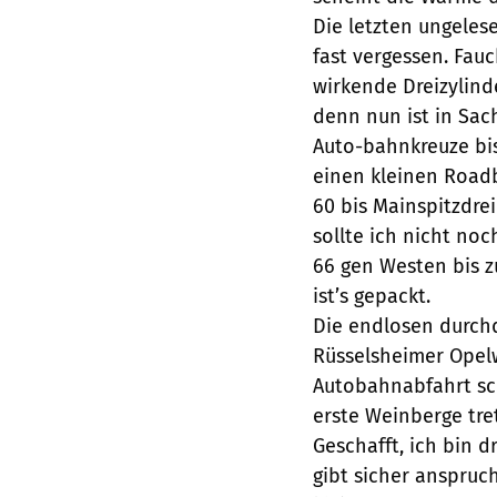
Die letzten ungeles
fast vergessen. Fauc
wirkende Dreizylinde
denn nun ist in Sac
Auto-bahnkreuze bis 
einen kleinen Roadb
60 bis Mainspitzdre
sollte ich nicht no
66 gen Westen bis z
ist’s gepackt.
Die endlosen durchq
Rüsselsheimer Opelw
Autobahnabfahrt sch
erste Weinberge tret
Geschafft, ich bin 
gibt sicher anspruch