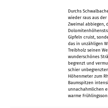
Durchs Schwalbache
wieder raus aus der
Zweimal abbiegen, d
Dolomitenhöhenstraß
Gipfeln cruist, son
das in unzähligen
Treibholz seinen We
wunderschönes Strä
begrenzt und vermut
schier unbegrenzten
Höhenmeter zum Rhe
Baumspitzen intensi
unnachahmlichen ers
warme Frühlingssonn