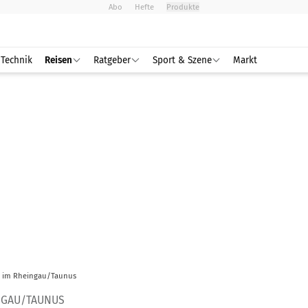
Abo
Hefte
Produkte
Technik
Reisen
Ratgeber
Sport & Szene
Markt
t im Rheingau/Taunus
NGAU/TAUNUS