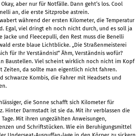
Okay, aber nur für Notfälle. Dann geht’s los. Cool
nelli an, die erste Sitzprobe astrein.
wabert während der ersten Kilometer, die Temperatur
 Egal, viel dringt eh noch nicht durch, und es soll ja
e Jacke und Fleecepulli, den Rest muss die Benelli
ald erste blaue Lichtblicke. „Die Straßenmeisterei
ch für Ihr Verständnis!“ Ähm, Verständnis wofür?
n Baustellen. Viel scheint wirklich noch nicht im Kopf
 Zeiten, da sollte man eigentlich nicht fahren.
d schwarze Kombis, die Fahrer mit Headsets und
en.
lässiger, die Sonne schafft sich Kilometer für
. Hinter Darmstadt ist sie da. Mit ihr verblassen die
 Tage. Mit ihren ungezählten Anweisungen,
enzen und Schriftstücken. Wie ein Beruhigungsmittel
er Underseat-Auspuffan-lage in den Körper zu sickern