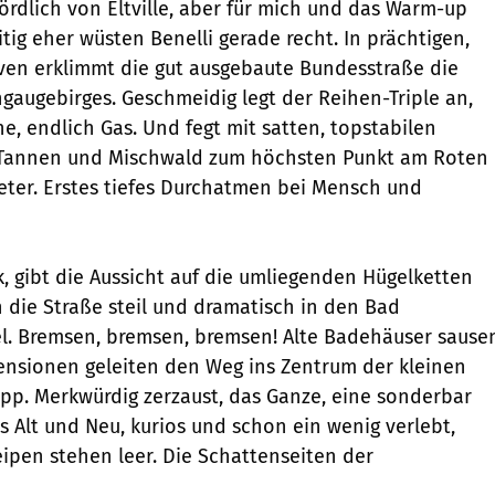
ördlich von Eltville, aber für mich und das Warm-up
tig eher wüsten Benelli gerade recht. In prächtigen,
ven erklimmt die gut ausgebaute Bundesstraße die
gaugebirges. Geschmeidig legt der Reihen-Triple an,
e, endlich Gas. Und fegt mit satten, topstabilen
Tannen und Mischwald zum höchsten Punkt am Roten
Meter. Erstes tiefes Durchatmen bei Mensch und
k, gibt die Aussicht auf die umliegenden Hügelketten
ch die Straße steil und dramatisch in den Bad
l. Bremsen, bremsen, bremsen! Alte Badehäuser sause
ensionen geleiten den Weg ins Zentrum der kleinen
opp. Merkwürdig zerzaust, das Ganze, eine sonderbar
s Alt und Neu, kurios und schon ein wenig verlebt,
ipen stehen leer. Die Schattenseiten der