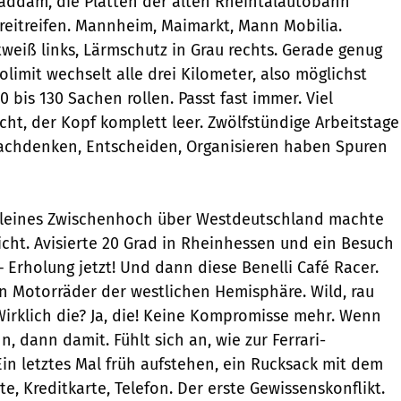
ddam, die Platten der alten Rheintalautobahn
reitreifen. Mannheim, Maimarkt, Mann Mobilia.
weiß links, Lärmschutz in Grau rechts. Gerade genug
limit wechselt alle drei Kilometer, also möglichst
0 bis 130 Sachen rollen. Passt fast immer. Viel
cht, der Kopf komplett leer. Zwölfstündige Arbeitstage
achdenken, Entscheiden, Organisieren haben Spuren
kleines Zwischenhoch über Westdeutschland machte
icht. Avisierte 20 Grad in Rheinhessen und ein Besuch
 Erholung jetzt! Und dann diese Benelli Café Racer.
n Motorräder der westlichen Hemisphäre. Wild, rau
irklich die? Ja, die! Keine Kompromisse mehr. Wenn
 dann damit. Fühlt sich an, wie zur Ferrari-
in letztes Mal früh aufstehen, ein Rucksack mit dem
e, Kreditkarte, Telefon. Der erste Gewissenskonflikt.