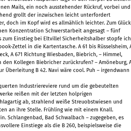
enen Mails, ein noch ausstehender Rückruf, vorbei und
hend grollt der inzwischen leicht unterfordert
r, doch im Kopf wird es allmählich leichter. Zum Glück
hen Konzentration Schwerstarbeit angesagt – fünf
zum Einstieg bei Eltville! Sicherheitshalber stopfe ich
ook-Zettel in die Kartentasche. A 61 bis Rüsselsheim, 
ieck, A 671 Richtung Wiesbaden, Biebrich, – Himmel,
ch den Kollegen Biebricher zurückrufen? – Amöneburg, 
ur Überleitung B 42. Navi wäre cool. Puh – irgendwann
uerten Industriereviere rund um die gebeutelten
erke reißen mit der letzten holprigen
lagartig ab, strahlend weiße Streuobstwiesen und
en an ihre Stelle. Frühling wie mit einem Knall.
drin. Schlangenbad, Bad Schwalbach – zugegeben, es
svollere Einstiege als die B 260, beispielsweise die