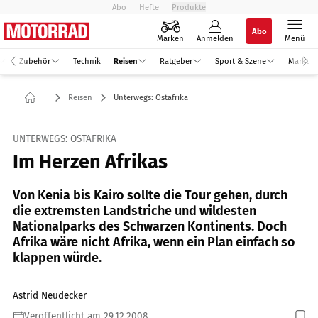
Abo
Hefte
Produkte
Abo
Marken
Anmelden
Menü
Zubehör
Technik
Reisen
Ratgeber
Sport & Szene
Markt
Reisen
Unterwegs: Ostafrika
UNTERWEGS: OSTAFRIKA
Im Herzen Afrikas
Von Kenia bis Kairo sollte die Tour gehen, durch
die extremsten Landstriche und wildesten
Nationalparks des Schwarzen Kontinents. Doch
Afrika wäre nicht Afrika, wenn ein Plan einfach so
klappen würde.
Astrid Neudecker
Veröffentlicht am 29.12.2008