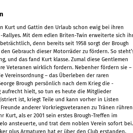
n
en Kurt und Gattin den Urlaub schon ewig bei ihren
-Rallyes. Mit dem edlen Briten-Twin erweiterte sich ih
eträchtlich, denn bereits seit 1958 sorgt der Brough
, den Gebrauch dieser Motorräder zu fördern. So steht’
ng, und das fand Kurt klasse. Zumal diese Gentlemen
re Veteranen wirklich fordern. Nebenher fördern sie –
ie Vereinsordnung – das Überleben der raren
eorge Brough persönlich nach dem Krieg die ­
 aufrecht hielt, so tun es heute die Mitglieder
striert ist, kriegt Teile und kann vorher in Listen
 Freunde anderer Vorkriegsveteranen zu Tränen rühren
r Kurt, als er 2001 sein erstes Brough-Treffen im
lo ansteuerte, und trat dem noblen Verein sofort bei.
ker plus Armaturen hat er über den Club erstanden.