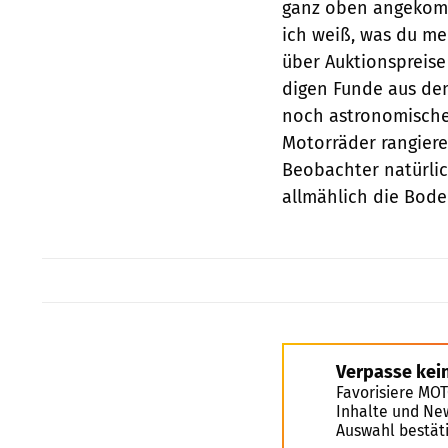
ganz oben angekomme
ich weiß, was du m
über Auktions­preise
digen Funde aus dem
noch astronomische
Motorräder rangiere
Beobachter natürlic
allmählich die Bode
Verpasse kei
Favorisiere MO
Inhalte und Ne
Auswahl bestät