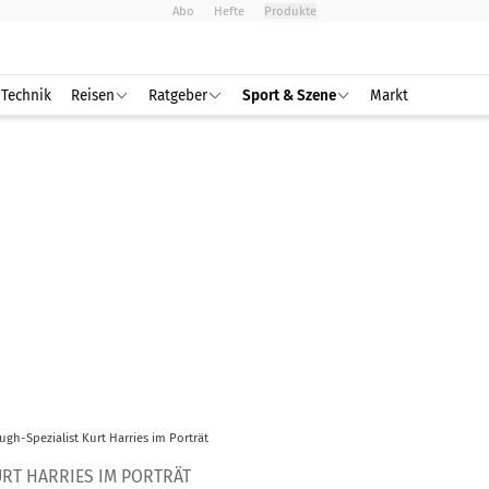
Abo
Hefte
Produkte
Technik
Reisen
Ratgeber
Sport & Szene
Markt
ugh-Spezialist Kurt Harries im Porträt
URT HARRIES IM PORTRÄT