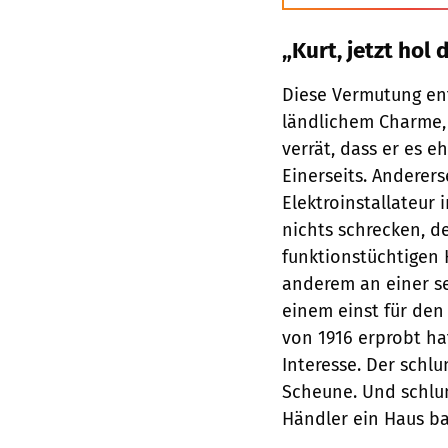
„Kurt, jetzt hol 
Diese Vermutung ent
länd­lichem Charme,
verrät, dass er es 
Einerseits. Anderer
Elektroinstallateur 
nichts schrecken, 
funktionstüchtigen 
anderem an einer s
einem einst für de
von 1916 erprobt ha
Interesse. Der schl
Scheune. Und schlum
Händler ein Haus bau