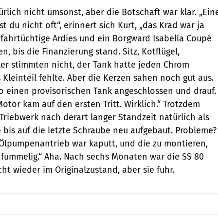
rlich nicht umsonst, aber die Botschaft war klar. „Ein
t du nicht oft“, erinnert sich Kurt, „das Krad war ja
i fahrtüchtige Ardies und ein Borgward Isabella Coupé
, bis die Finanzierung stand. Sitz, Kotflügel,
er stimmten nicht, der Tank hatte jeden Chrom
Kleinteil fehlte. Aber die Kerzen sahen noch gut aus.
so einen provisorischen Tank angeschlossen und drauf.
Motor kam auf den ersten Tritt. Wirklich.“ Trotzdem
Triebwerk nach derart langer Standzeit natürlich als
e bis auf die letzte Schraube neu aufgebaut. Probleme?
lpumpen­antrieb war kaputt, und die zu montieren,
n fummelig.“ Aha. Nach sechs Monaten war die SS 80
ht wieder im Originalzustand, aber sie fuhr.