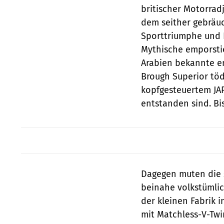
britischer Motorradj
dem seither gebräuc
Sporttriumphe und 
Mythische emporstie
Arabien bekannte eng
Brough Superior töd
kopfgesteuertem JAP
entstanden sind. Bi
Dagegen muten die 
beinahe volkstümlic
der kleinen Fabrik 
mit Matchless-V-Twin