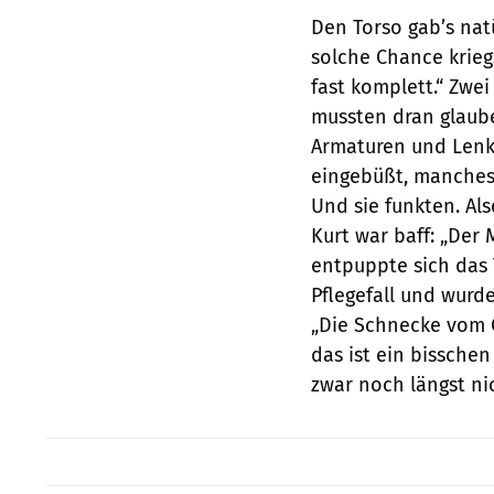
Den Torso gab’s natü
solche Chance kriegs
fast komplett.“ Zwe
mussten dran glauben
Armaturen und Lenk
eingebüßt, manches 
Und sie funkten. Al
Kurt war baff: „Der 
entpuppte sich das 
Pflegefall und wurd
„Die Schnecke vom Ö
das ist ein bissche
zwar noch längst nic