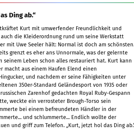
das Ding ab.“
kräftet Kurt mit umwerfender Freundlichkeit und
 auch die Kleiderordnung rund um seine Werkstatt
eher mit Uwe Seeler hält: Normal ist doch am schönsten
seits grenzt es eher ans Unnormale, was der gelernte
in seinem Leben schon alles restauriert hat. Kurt kann
der macht aus einem Haufen Elend einen
Hingucker, und nachdem er seine Fähigkeiten unter
eltenen 350er-Standard Geländesport von 1935 oder
n russischen Zarenhof gedachten Royal Ruby-Gespann
tte, weckte ein verrosteter Brough-Torso sein
ummerte bei einem befreundeten Händler in der
merte... und schlummerte... Endlich wollte der
en und griff zum Telefon. „Kurt, jetzt hol das Ding ab.